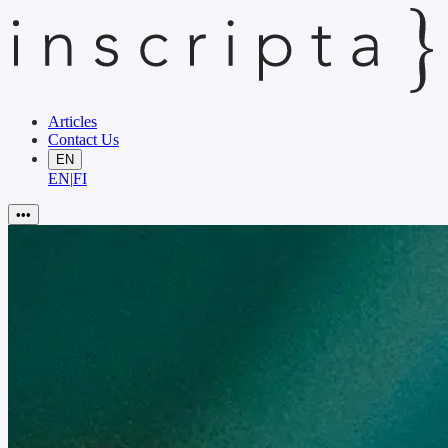
Articles
Contact Us
EN
EN
|
FI
•••